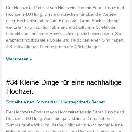
Spiele
Der Hochzeits-Podcast von Hochzeitsplanerin Sarah Linow und
–
Hochzeits-DJ Hung. Diesmal sprechen wir über die Vorteile
Mit
einer Hochzeitsmoderation. Elnora von Grant Hochzeit bringt
Elnora
viel Erfahrung mit, Highlights und multikulturelle Spiele oder
von
Interaktionen auf einer Hochzeitsfeier gezielt einzusetzen. Sie
Grant
empfiehlt nicht zu viele Spiele und sie sollten einen Sinn haben,
Hochzeit
z.B. entweder ein Kennenlernen der Gäste, langen
Weiterlesen »
#84
#84 Kleine Dinge für eine nachhaltige
Kleine
Hochzeit
Dinge
für
Schreibe einen Kommentar
/
Uncategorized
/
Bennet
eine
Der Hochzeits-Podcast von Hochzeitsplanerin Sarah Linow und
nachhaltige
Hochzeits-DJ Hung. Auch die ganz kleinen Dinge haben in
Hochzeit
Summe große Wirkung, deshalb gibt es für euch nochmal eine
Folge über nachhaltige Ideen für eure Hochzeit. Und wenn ihr