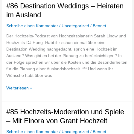
#86
#86 Destination Weddings – Heiraten
Destination
im Ausland
Weddings
–
Schreibe einen Kommentar
/
Uncategorized
/
Bennet
Heiraten
Der Hochzeits-Podcast von Hochzeitsplanerin Sarah Linow und
im
Hochzeits-DJ Hung. Habt ihr schon einmal über eine
Ausland
Destination Wedding nachgedacht, sprich eine Hochzeit im
Ausland? Was gibt es bei der Planung zu berücksichtigen? In
der Folge sprechen wir über die Kosten und die Besonderheiten
für die Planung einer Auslandshochzeit. *** Und wenn ihr
Wünsche habt über was
Weiterlesen »
#85
#85 Hochzeits-Moderation und Spiele
Hochzeits-
– Mit Elnora von Grant Hochzeit
Moderation
und
Schreibe einen Kommentar
/
Uncategorized
/
Bennet