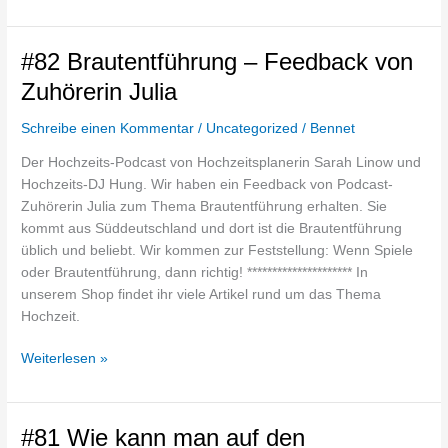
#82
#82 Brautentführung – Feedback von
Brautentführung
Zuhörerin Julia
–
Feedback
Schreibe einen Kommentar
/
Uncategorized
/
Bennet
von
Der Hochzeits-Podcast von Hochzeitsplanerin Sarah Linow und
Zuhörerin
Hochzeits-DJ Hung. Wir haben ein Feedback von Podcast-
Julia
Zuhörerin Julia zum Thema Brautentführung erhalten. Sie
kommt aus Süddeutschland und dort ist die Brautentführung
üblich und beliebt. Wir kommen zur Feststellung: Wenn Spiele
oder Brautentführung, dann richtig! ********************* In
unserem Shop findet ihr viele Artikel rund um das Thema
Hochzeit.
Weiterlesen »
#81
#81 Wie kann man auf den