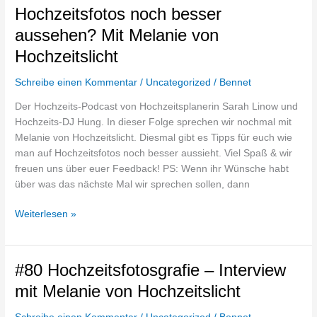
Wie
Hochzeitsfotos noch besser
kann
aussehen? Mit Melanie von
man
auf
Hochzeitslicht
den
Schreibe einen Kommentar
/
Uncategorized
/
Bennet
Hochzeitsfotos
noch
Der Hochzeits-Podcast von Hochzeitsplanerin Sarah Linow und
besser
Hochzeits-DJ Hung. In dieser Folge sprechen wir nochmal mit
aussehen?
Melanie von Hochzeitslicht. Diesmal gibt es Tipps für euch wie
Mit
man auf Hochzeitsfotos noch besser aussieht. Viel Spaß & wir
Melanie
freuen uns über euer Feedback! PS: Wenn ihr Wünsche habt
von
über was das nächste Mal wir sprechen sollen, dann
Hochzeitslicht
Weiterlesen »
#80
#80 Hochzeitsfotosgrafie – Interview
Hochzeitsfotosgrafie
mit Melanie von Hochzeitslicht
–
Interview