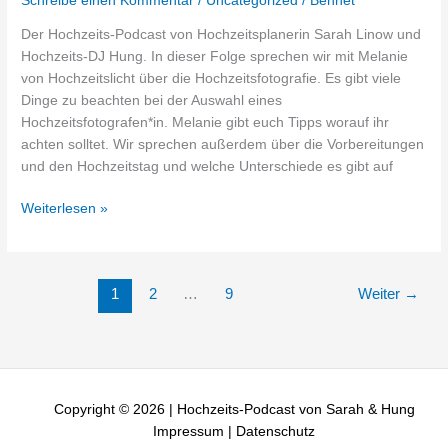
Schreibe einen Kommentar
/
Uncategorized
/
Bennet
mit
Der Hochzeits-Podcast von Hochzeitsplanerin Sarah Linow und
Melanie
Hochzeits-DJ Hung. In dieser Folge sprechen wir mit Melanie
von
von Hochzeitslicht über die Hochzeitsfotografie. Es gibt viele
Hochzeitslicht
Dinge zu beachten bei der Auswahl eines
Hochzeitsfotografen*in. Melanie gibt euch Tipps worauf ihr
achten solltet. Wir sprechen außerdem über die Vorbereitungen
und den Hochzeitstag und welche Unterschiede es gibt auf
Weiterlesen »
1
2
…
9
Weiter
→
Copyright © 2026 | Hochzeits-Podcast von Sarah & Hung
Impressum
|
Datenschutz