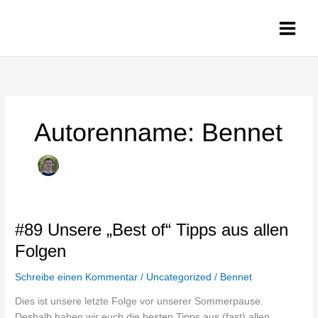
Zum
Inhalt
springen
Autorenname: Bennet
#89
#89 Unsere „Best of“ Tipps aus allen
Unsere
Folgen
„Best
of“
Schreibe einen Kommentar
/
Uncategorized
/
Bennet
Tipps
Dies ist unsere letzte Folge vor unserer Sommerpause.
aus
Deshalb haben wir euch die besten Tipps aus (fast) allen