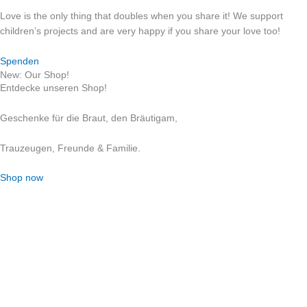
Love is the only thing that doubles when you share it! We support
children’s projects and are very happy if you share your love too!
Spenden
New: Our Shop!
Entdecke unseren Shop!
Geschenke für die Braut, den Bräutigam,
Trauzeugen, Freunde & Familie.
Shop now
WERBUNG
Ihr seid Dienstleister oder habt ein hochzeitliches Produkt
und möchtet Werbung schalten?
Schreibt uns an:
info@sarahlinow.de