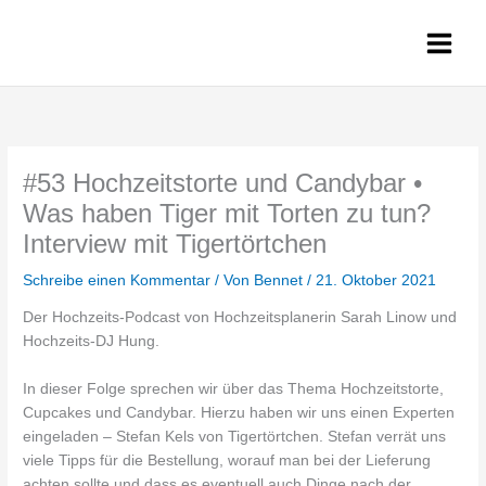
Zum
Inhalt
springen
#53 Hochzeitstorte und Candybar •
Was haben Tiger mit Torten zu tun?
Interview mit Tigertörtchen
Schreibe einen Kommentar
/ Von
Bennet
/
21. Oktober 2021
Der Hochzeits-Podcast von Hochzeitsplanerin Sarah Linow und
Hochzeits-DJ Hung.
In dieser Folge sprechen wir über das Thema Hochzeitstorte,
Cupcakes und Candybar. Hierzu haben wir uns einen Experten
eingeladen – Stefan Kels von Tigertörtchen. Stefan verrät uns
viele Tipps für die Bestellung, worauf man bei der Lieferung
achten sollte und dass es eventuell auch Dinge nach der